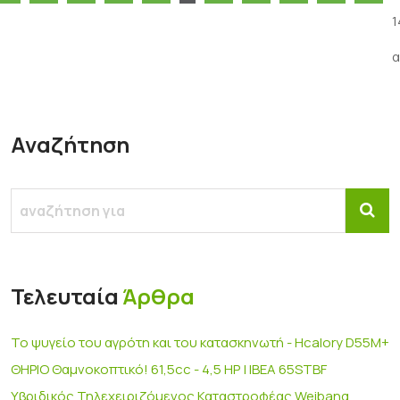
1
α
Αναζήτηση
Τελευταία
Άρθρα
Το ψυγείο του αγρότη και του κατασκηνωτή - Hcalory D55M+
ΘΗΡΙΟ Θαμνοκοπτικό! 61,5cc - 4,5 HP | IBEA 65STBF
Υβριδικός Τηλεχειριζόμενος Καταστροφέας Weibang