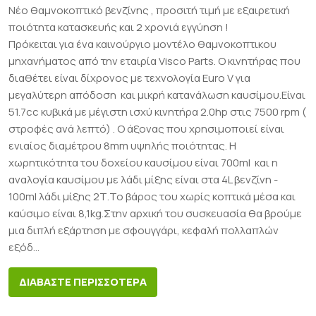
Νέο θαμνοκοπτικό βενζίνης , προσιτή τιμή με εξαιρετική
ποιότητα κατασκευής και 2 χρονιά εγγύηση !
Πρόκειται για ένα καινούργιο μοντέλο θαμνοκοπτικου
μηχανήματος από την εταιρία Visco Parts. Ο κινητήρας που
διαθέτει είναι δίχρονος με τεχνολογία Euro V για
μεγαλύτερη απόδοση και μικρή κατανάλωση καυσίμου.Είναι
51.7cc κυβικά με μέγιστη ισχύ κινητήρα 2.0hp στις 7500 rpm (
στροφές ανά λεπτό) . Ο άξονας που χρησιμοποιεί είναι
ενιαίος διαμέτρου 8mm υψηλής ποιότητας. Η
χωρητικότητα του δοχείου καυσίμου είναι 700ml και η
αναλογία καυσίμου με λάδι μίξης είναι στα 4L βενζίνη -
100ml λάδι μίξης 2Τ.Το βάρος του χωρίς κοπτικά μέσα και
καύσιμο είναι 8,1kg.Στην αρχική του συσκευασία θα βρούμε
μια διπλή εξάρτηση με σφουγγάρι, κεφαλή πολλαπλών
εξόδ...
ΔΙΑΒΑΣΤΕ ΠΕΡΙΣΣΟΤΕΡΑ