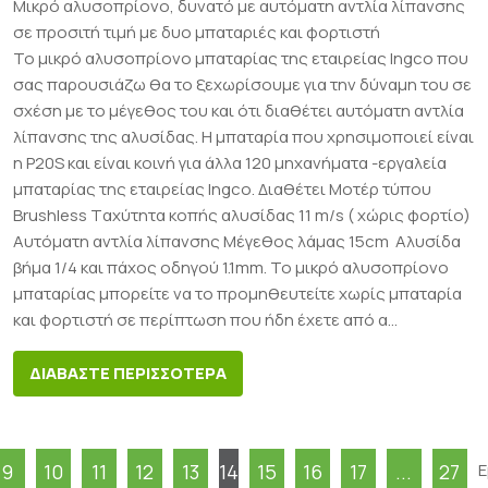
Μικρό αλυσοπρίονο, δυνατό με αυτόματη αντλία λίπανσης
σε προσιτή τιμή με δυο μπαταριές και φορτιστή
Το μικρό αλυσοπρίονο μπαταρίας της εταιρείας Ingco που
σας παρουσιάζω θα το ξεχωρίσουμε για την δύναμη του σε
σχέση με το μέγεθος του και ότι διαθέτει αυτόματη αντλία
λίπανσης της αλυσίδας. Η μπαταρία που χρησιμοποιεί είναι
η P20S και είναι κοινή για άλλα 120 μηχανήματα -εργαλεία
μπαταρίας της εταιρείας Ingco. Διαθέτει Μοτέρ τύπου
Brushless Tαχύτητα κοπής αλυσίδας 11 m/s ( χώρις φορτίο)
Αυτόματη αντλία λίπανσης Μέγεθος λάμας 15cm Αλυσίδα
βήμα 1/4 και πάχος οδηγού 1.1mm. Το μικρό αλυσοπρίονο
μπαταρίας μπορείτε να το προμηθευτείτε χωρίς μπαταρία
και φορτιστή σε περίπτωση που ήδη έχετε από α...
ΔΙΑΒΑΣΤΕ ΠΕΡΙΣΣΟΤΕΡΑ
9
10
11
12
13
14
15
16
17
...
27
Ε