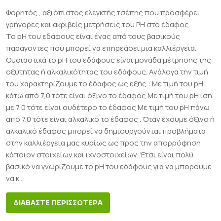
Φορητός , αξιόπιστος ελεγκτής τσέπης που προσφέρει
γρήγορες και ακριβείς μετρήσεις του PH στο έδαφος.
Το pH του εδάφους είναι ένας από τους βασικούς
παράγοντες που μπορεί να επηρεάσει μια καλλιέργεια.
Ουσιαστικά το pH του εδάφους είναι μονάδα μέτρησης της
οξύτητας ή αλκαλικότητας του εδάφους. Ανάλογα την τιμή
του χαρακτηρίζουμε το έδαφος ως εξής : Με τιμή του pH
κάτω από 7,0 τότε είναι όξινο το έδαφος Με τιμή του pH ίση
με 7,0 τότε είναι ουδέτερο το έδαφος Με τιμή του pH πάνω
από 7.0 τότε είναι αλκαλικό το έδαφος . Όταν έχουμε όξινο ή
αλκαλικό έδαφος μπορεί να δημιουργούνται προβλήματα
στην καλλιέργεια μας κυρίως ως προς την απορρόφηση
κάποιον στοιχείων και ιχνοστοιχείων. Έτσι είναι πολύ
βασικό να γνωρίζουμε το pH του εδάφους για να μπορούμε
να κ...
ΔΙΑΒΑΣΤΕ ΠΕΡΙΣΣΟΤΕΡΑ