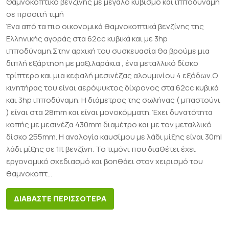
Θαμνοκοπτικό βενζίνης με μεγάλο κυβισμό και ιπποδύναμη
σε προσιτή τιμή
Ένα από τα πιο οικονομικά θαμνοκοπτικά βενζίνης της
Ελληνικής αγοράς στα 62cc κυβικά και με 3hp
ιπποδύναμη.Στην αρχική του συσκευασία θα βρούμε μια
διπλή εξάρτηση με μαξιλαράκια , ένα μεταλλικό δίσκο
τρίπτερο και μια κεφαλή μεσινέζας αλουμινίου 4 εξόδων.Ο
κινητήρας του είναι αερόψυκτος δίχρονος στα 62cc κυβικά
και 3hp ιπποδύναμη. Η διάμετρος της σωλήνας ( μπαστούνι
) είναι στα 28mm και είναι μονοκόμματη. Έχει δυνατότητα
κοπής με μεσινέζα 430mm διαμέτρο και με τον μεταλλικό
δίσκο 255mm. Η αναλογία καυσίμου με λάδι μίξης είναι 30ml
λάδι μίξης σε 1lt βενζίνη. Το τιμόνι που διαθέτει έχει
εργονομικό σχεδιασμό και βοηθάει στον χειρισμό του
θαμνοκοπτ...
ΔΙΑΒΑΣΤΕ ΠΕΡΙΣΣΟΤΕΡΑ