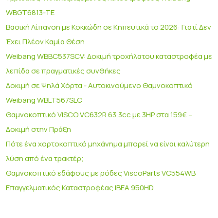
WBGT6813-TE
Βασική Λίπανση με Κοκκώδη σε Κηπευτικά το 2026: Γιατί Δεν
Έχει Πλέον Καμία Θέση
Weibang WBBC537SCV: Δοκιμή τροχήλατου καταστροφέα με
λεπίδα σε πραγματικές συνθήκες
Δοκιμή σε Ψηλά Χόρτα - Αυτοκινούμενο Θαμνοκοπτικό
Weibang WBLT567SLC
Θαμνοκοπτικό VISCO VC632R 63,3cc με 3HP στα 159€ –
Δοκιμή στην Πράξη
Πότε ένα χορτοκοπτικό μηχάνημα μπορεί να είναι καλύτερη
λύση από ένα τρακτέρ;
Θαμνοκοπτικό εδάφους με ρόδες ViscoParts VC554WB
Επαγγελματικός Καταστροφέας IBEA 950HD