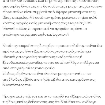
στα 56V ARC. Σχεδόν όλα τα μηχανήματα της έχουν κοινές
μπαταρίες δίνοντας την δυνατότητα με μια μπαταρία και ένα
φορτιστή να είναι συμβατά σε διάφορα μηχανήματα της
ίδιας εταιρείας. Με αυτό τον τρόπο μειώνεται πάρα πολύ
κόστος αγοράς ενός μηχανήματος της εταιρείας EGO
Power+ καθώς θα χρειαστεί να αγοράσετε μόνο το
μηχάνημα χωρις μπαταρία και φορτιστή.
Μετά τις απαραίτητες δοκιμές η προσωπική άποψη είναι ότι
πρόκειται για ένα εξαιρετικό χορτοκοπτικό μηχάνημα
ιδανικό για εργασίες σε κήπους εντός πόλεως ή
ξενοδοχειακές μονάδες και για αυτό τον λόγο επιλέγονται
από επαγγελματίες κηπουρούς.
Οι δοκιμές έγιναν σε ένα ελαιώνα μου με πυκνή και σε
μεγάλο ύψος βλάστηση (χόρτα) ώστε να καταγράψω τις
δυνατότητες του.
Πραγματικά μπόρεσε και ανταποκρίθηκε εξαιρετικά σε όλες
τις δοκιμασίες δείχνοντας μας ότι διαθέτει την ανάλογη