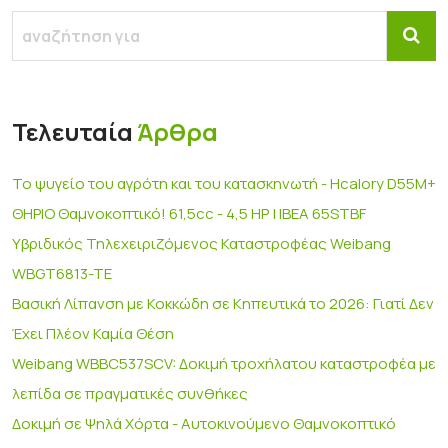
Τελευταία
Άρθρα
Το ψυγείο του αγρότη και του κατασκηνωτή - Hcalory D55M+
ΘΗΡΙΟ Θαμνοκοπτικό! 61,5cc - 4,5 HP | IBEA 65STBF
Υβριδικός Τηλεχειριζόμενος Καταστροφέας Weibang
WBGT6813-TE
Βασική Λίπανση με Κοκκώδη σε Κηπευτικά το 2026: Γιατί Δεν
Έχει Πλέον Καμία Θέση
Weibang WBBC537SCV: Δοκιμή τροχήλατου καταστροφέα με
λεπίδα σε πραγματικές συνθήκες
Δοκιμή σε Ψηλά Χόρτα - Αυτοκινούμενο Θαμνοκοπτικό