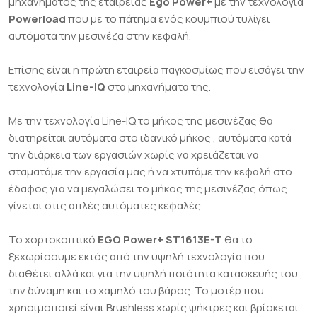
μηχανήματος της εταιρείας
Ego Power+
με την τεχνολογία
Powerload
που με το πάτημα ενός κουμπιού τυλίγει
αυτόματα την μεσινέζα στην κεφαλή.
Επίσης είναι η πρώτη εταιρεία παγκοσμίως που εισάγει την
τεχνολογία
Line-IQ
στα μηχανήματα της.
Με την τεχνολογία Line-IQ το μήκος της μεσινέζας θα
διατηρείται αυτόματα στο ιδανικό μήκος , αυτόματα κατά
την διάρκεια των εργασιών χωρίς να χρειάζεται να
σταματάμε την εργασία μας ή να χτυπάμε την κεφαλή στο
έδαφος για να μεγαλώσει το μήκος της μεσινέζας όπως
γίνεται στις απλές αυτόματες κεφαλές .
Το χορτοκοπτικό
EGO Power+ ST1613E-T
θα το
ξεχωρίσουμε εκτός από την υψηλή τεχνολογία που
διαθέτει αλλά και για την υψηλή ποιότητα κατασκευής του ,
την δύναμη και το χαμηλό του βάρος. Το μοτέρ που
χρησιμοποιεί είναι Brushless χωρίς ψήκτρες και βρίσκεται