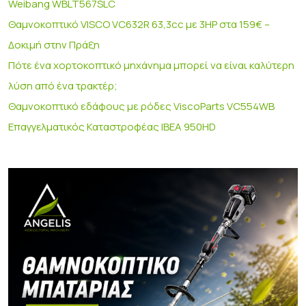
Weibang WBLT567SLC
Θαμνοκοπτικό VISCO VC632R 63,3cc με 3HP στα 159€ –
Δοκιμή στην Πράξη
Πότε ένα χορτοκοπτικό μηχάνημα μπορεί να είναι καλύτερη
λύση από ένα τρακτέρ;
Θαμνοκοπτικό εδάφους με ρόδες ViscoParts VC554WB
Επαγγελματικός Καταστροφέας IBEA 950HD