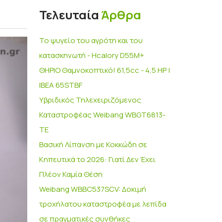
Τελευταία
Άρθρα
Το ψυγείο του αγρότη και του
κατασκηνωτή - Hcalory D55M+
ΘΗΡΙΟ Θαμνοκοπτικό! 61,5cc - 4,5 HP |
IBEA 65STBF
Υβριδικός Τηλεχειριζόμενος
Καταστροφέας Weibang WBGT6813-
TE
Βασική Λίπανση με Κοκκώδη σε
Κηπευτικά το 2026: Γιατί Δεν Έχει
Πλέον Καμία Θέση
Weibang WBBC537SCV: Δοκιμή
τροχήλατου καταστροφέα με λεπίδα
σε πραγματικές συνθήκες