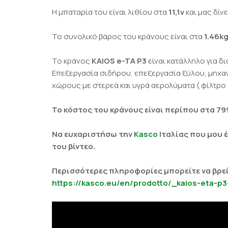
Η μπαταρία του είναι λιθίου στα
11,1v
και μας δίν
Το συνολικό βάρος του κράνους είναι στα
1.46k
Το κράνος
KAIOS e-TA P3
είναι κατάλληλο για 
Επεξεργασία σιδήρου, επεξεργασία ξύλου, μηχαν
χώρους με στερεά και υγρά αερολύματα ( φίλτρο 
Το κόστος του κράνους είναι περίπου στα 79
Να ευχαριστήσω την
Kasco
Ιταλίας που μου έ
του βίντεο.
Περισσότερες πληροφορίες μπορείτε να βρεί
https://kasco.eu/en/prodotto/_kaios-eta-p3-