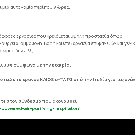
ει μια αυτονομία περίπου
8 ώρες.
g
.
διάφορες εργασίες που χρειάζεται υψηλή προστασία όπως :
ουργεία, αμμοβολή, Βαφή καιεπεξεργασία επιφανειών και γενικ
σωματιδίων P3 ).
9,00€ σύμφωνα με την εταιρία.
στειλε το κράνος KAIOS e-TA P3 από την Ιταλία για τις ανά
τε στον σύνδεσμο που ακολουθεί:
powered-air-purifying-respirator/