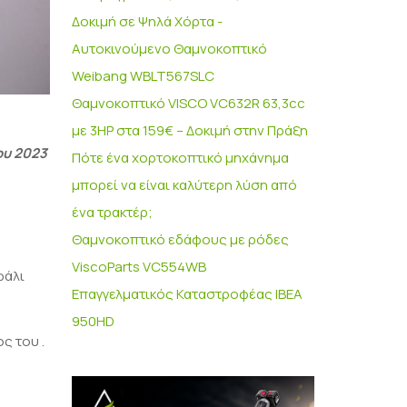
Δοκιμή σε Ψηλά Χόρτα -
Αυτοκινούμενο Θαμνοκοπτικό
Weibang WBLT567SLC
Θαμνοκοπτικό VISCO VC632R 63,3cc
με 3HP στα 159€ – Δοκιμή στην Πράξη
ου 2023
Πότε ένα χορτοκοπτικό μηχάνημα
μπορεί να είναι καλύτερη λύση από
ένα τρακτέρ;
Θαμνοκοπτικό εδάφους με ρόδες
ViscoParts VC554WB
φάλι
Επαγγελματικός Καταστροφέας IBEA
950HD
ς του .