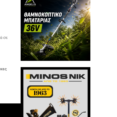
ά σε
γκες