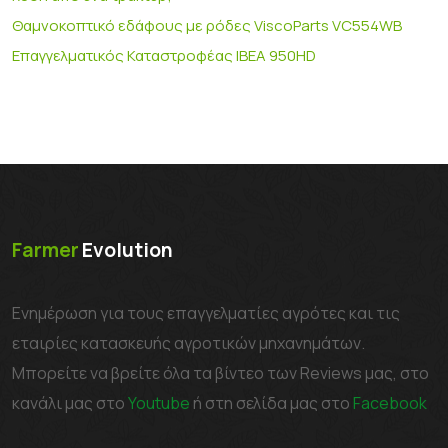
Θαμνοκοπτικό εδάφους με ρόδες ViscoParts VC554WB
Επαγγελματικός Καταστροφέας IBEA 950HD
Farmer
Evolution
Ενημέρωση για τους επαγγελματίες αγρότες και τις
εταιρίες κατασκευής αγροτικών μηχανημάτων.
Μπορείτε να βρείτε όλα τα βίντεο των Reviews μας, στο
κανάλι μας στο
Youtube
ή στη σελίδα μας στο
Facebook