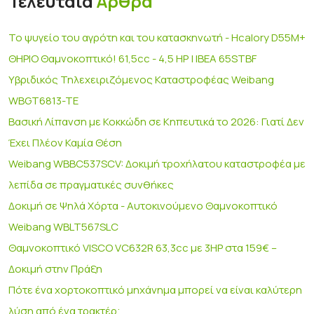
Τελευταία
Άρθρα
Το ψυγείο του αγρότη και του κατασκηνωτή - Hcalory D55M+
ΘΗΡΙΟ Θαμνοκοπτικό! 61,5cc - 4,5 HP | IBEA 65STBF
Υβριδικός Τηλεχειριζόμενος Καταστροφέας Weibang
WBGT6813-TE
Βασική Λίπανση με Κοκκώδη σε Κηπευτικά το 2026: Γιατί Δεν
Έχει Πλέον Καμία Θέση
Weibang WBBC537SCV: Δοκιμή τροχήλατου καταστροφέα με
λεπίδα σε πραγματικές συνθήκες
Δοκιμή σε Ψηλά Χόρτα - Αυτοκινούμενο Θαμνοκοπτικό
Weibang WBLT567SLC
Θαμνοκοπτικό VISCO VC632R 63,3cc με 3HP στα 159€ –
Δοκιμή στην Πράξη
Πότε ένα χορτοκοπτικό μηχάνημα μπορεί να είναι καλύτερη
λύση από ένα τρακτέρ;