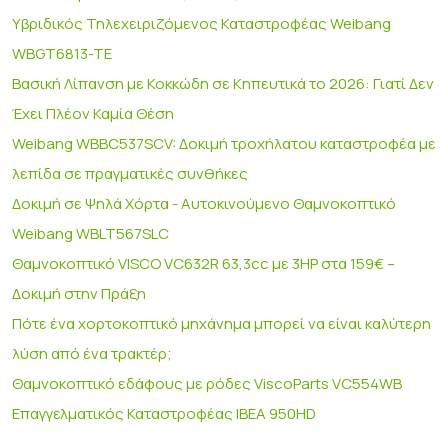
Υβριδικός Τηλεχειριζόμενος Καταστροφέας Weibang
WBGT6813-TE
Βασική Λίπανση με Κοκκώδη σε Κηπευτικά το 2026: Γιατί Δεν
Έχει Πλέον Καμία Θέση
Weibang WBBC537SCV: Δοκιμή τροχήλατου καταστροφέα με
λεπίδα σε πραγματικές συνθήκες
Δοκιμή σε Ψηλά Χόρτα - Αυτοκινούμενο Θαμνοκοπτικό
Weibang WBLT567SLC
Θαμνοκοπτικό VISCO VC632R 63,3cc με 3HP στα 159€ –
Δοκιμή στην Πράξη
Πότε ένα χορτοκοπτικό μηχάνημα μπορεί να είναι καλύτερη
λύση από ένα τρακτέρ;
Θαμνοκοπτικό εδάφους με ρόδες ViscoParts VC554WB
Επαγγελματικός Καταστροφέας IBEA 950HD