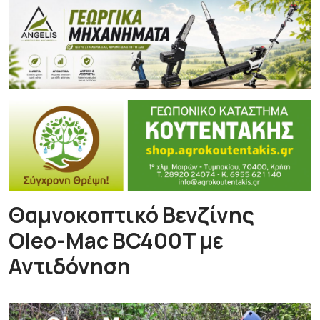
Θαμνοκοπτικό Βενζίνης
Oleo-Mac BC400T με
Αντιδόνηση