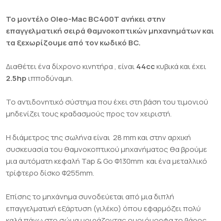
Το μοντέλο Oleo-Mac BC400T ανήκει στην
επαγγελματική σειρά θαμνοκοπτικών μηχανημάτων και
τα ξεχωρίζουμε από τον κωδικό BC.
Διαθέτει ένα δίχρονο κινητήρα , είναι
44cc
κυβικά και έχει
2.5hp
ιπποδύναμη.
Το αντιδονητικό σύστημα που έχει στη βάση του τιμονιού
μηδενίζει τους κραδασμούς προς τον χειριστή.
Η διάμετρος της σωλήνα είναι 28 mm και στην αρχική
συσκευασία του θαμνοκοπτικού μηχανήματος θα βρούμε
μια αυτόματη κεφαλή Tap & Go Φ130mm και ένα μεταλλικό
τρίφτερο δίσκο Φ255mm.
Επίσης το μηχάνημα συνοδεύεται από μια διπλή
επαγγελματική εξάρτυση (γιλέκο) όπου εφαρμόζει πολύ
καλά πάνω στο σώμα μοιράζοντας ομοιόμορφα το βάρος