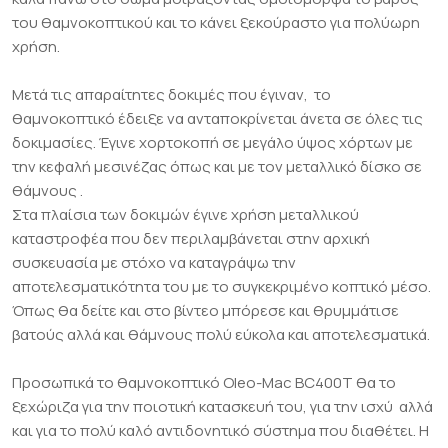
του θαμνοκοπτικού και το κάνει ξεκούραστο για πολύωρη
χρήση.
Μετά τις απαραίτητες δοκιμές που έγιναν, το
θαμνοκοπτικό έδειξε να ανταποκρίνεται άνετα σε όλες τις
δοκιμασίες. Έγινε χορτοκοπή σε μεγάλο ύψος χόρτων με
την κεφαλή μεσινέζας όπως και με τον μεταλλικό δίσκο σε
θάμνους .
Στα πλαίσια των δοκιμών έγινε χρήση μεταλλικού
καταστροφέα που δεν περιλαμβάνεται στην αρχική
συσκευασία με στόχο να καταγράψω την
αποτελεσματικότητα του με το συγκεκριμένο κοπτικό μέσο.
Όπως θα δείτε και στο βίντεο μπόρεσε και θρυμμάτισε
βατούς αλλά και θάμνους πολύ εύκολα και αποτελεσματικά.
Προσωπικά το θαμνοκοπτικό Oleo-Mac BC400T θα το
ξεχώριζα για την ποιοτική κατασκευή του, για την ισχύ αλλά
και για το πολύ καλό αντιδονητικό σύστημα που διαθέτει. Η