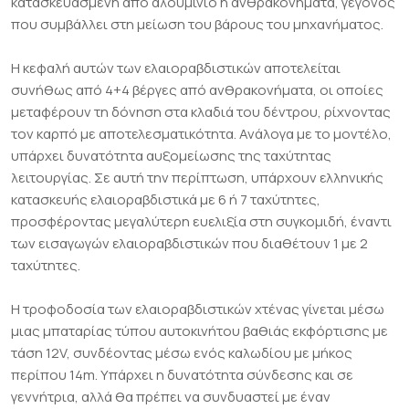
κατασκευασμένη από αλουμίνιο ή ανθρακονήματα, γεγονός
που συμβάλλει στη μείωση του βάρους του μηχανήματος.
Η κεφαλή αυτών των ελαιοραβδιστικών αποτελείται
συνήθως από 4+4 βέργες από ανθρακονήματα, οι οποίες
μεταφέρουν τη δόνηση στα κλαδιά του δέντρου, ρίχνοντας
τον καρπό με αποτελεσματικότητα. Ανάλογα με το μοντέλο,
υπάρχει δυνατότητα αυξομείωσης της ταχύτητας
λειτουργίας. Σε αυτή την περίπτωση, υπάρχουν ελληνικής
κατασκευής ελαιοραβδιστικά με 6 ή 7 ταχύτητες,
προσφέροντας μεγαλύτερη ευελιξία στη συγκομιδή, έναντι
των εισαγωγών ελαιοραβδιστικών που διαθέτουν 1 με 2
ταχύτητες.
Η τροφοδοσία των ελαιοραβδιστικών χτένας γίνεται μέσω
μιας μπαταρίας τύπου αυτοκινήτου βαθιάς εκφόρτισης με
τάση 12V, συνδέοντας μέσω ενός καλωδίου με μήκος
περίπου 14m. Υπάρχει η δυνατότητα σύνδεσης και σε
γεννήτρια, αλλά θα πρέπει να συνδυαστεί με έναν