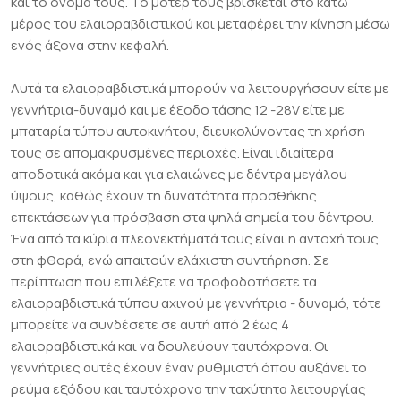
και το όνομά τους. Το μοτέρ τους βρίσκεται στο κάτω
μέρος του ελαιοραβδιστικού και μεταφέρει την κίνηση μέσω
ενός άξονα στην κεφαλή.
Αυτά τα ελαιοραβδιστικά μπορούν να λειτουργήσουν είτε με
γεννήτρια-δυναμό και με έξοδο τάσης 12 -28V είτε με
μπαταρία τύπου αυτοκινήτου, διευκολύνοντας τη χρήση
τους σε απομακρυσμένες περιοχές. Είναι ιδιαίτερα
αποδοτικά ακόμα και για ελαιώνες με δέντρα μεγάλου
ύψους, καθώς έχουν τη δυνατότητα προσθήκης
επεκτάσεων για πρόσβαση στα ψηλά σημεία του δέντρου.
Ένα από τα κύρια πλεονεκτήματά τους είναι η αντοχή τους
στη φθορά, ενώ απαιτούν ελάχιστη συντήρηση. Σε
περίπτωση που επιλέξετε να τροφοδοτήσετε τα
ελαιοραβδιστικά τύπου αχινού με γεννήτρια - δυναμό, τότε
μπορείτε να συνδέσετε σε αυτή από 2 έως 4
ελαιοραβδιστικά και να δουλεύουν ταυτόχρονα. Οι
γεννήτριες αυτές έχουν έναν ρυθμιστή όπου αυξάνει το
ρεύμα εξόδου και ταυτόχρονα την ταχύτητα λειτουργίας