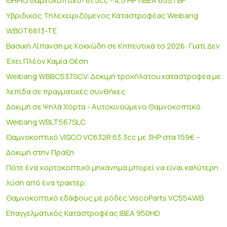
ΘΗΡΙΟ Θαμνοκοπτικό! 61,5cc - 4,5 HP | IBEA 65STBF
Υβριδικός Τηλεχειριζόμενος Καταστροφέας Weibang
WBGT6813-TE
Βασική Λίπανση με Κοκκώδη σε Κηπευτικά το 2026: Γιατί Δεν
Έχει Πλέον Καμία Θέση
Weibang WBBC537SCV: Δοκιμή τροχήλατου καταστροφέα με
λεπίδα σε πραγματικές συνθήκες
Δοκιμή σε Ψηλά Χόρτα - Αυτοκινούμενο Θαμνοκοπτικό
Weibang WBLT567SLC
Θαμνοκοπτικό VISCO VC632R 63,3cc με 3HP στα 159€ –
Δοκιμή στην Πράξη
Πότε ένα χορτοκοπτικό μηχάνημα μπορεί να είναι καλύτερη
λύση από ένα τρακτέρ;
Θαμνοκοπτικό εδάφους με ρόδες ViscoParts VC554WB
Επαγγελματικός Καταστροφέας IBEA 950HD