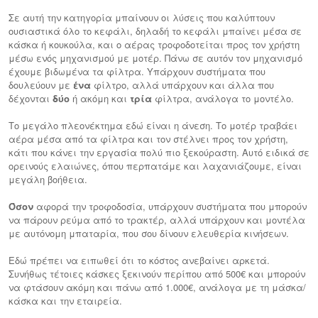
Σε αυτή την κατηγορία μπαίνουν οι λύσεις που καλύπτουν
ουσιαστικά όλο το κεφάλι, δηλαδή το κεφάλι μπαίνει μέσα σε
κάσκα ή κουκούλα, και ο αέρας τροφοδοτείται προς τον χρήστη
μέσω ενός μηχανισμού με μοτέρ. Πάνω σε αυτόν τον μηχανισμό
έχουμε βιδωμένα τα φίλτρα. Υπάρχουν συστήματα που
δουλεύουν με
ένα
φίλτρο, αλλά υπάρχουν και άλλα που
δέχονται
δύο
ή ακόμη και
τρία
φίλτρα, ανάλογα το μοντέλο.
Το μεγάλο πλεονέκτημα εδώ είναι η άνεση. Το μοτέρ τραβάει
αέρα μέσα από τα φίλτρα και τον στέλνει προς τον χρήστη,
κάτι που κάνει την εργασία πολύ πιο ξεκούραστη. Αυτό ειδικά σε
ορεινούς ελαιώνες, όπου περπατάμε και λαχανιάζουμε, είναι
μεγάλη βοήθεια.
Όσον
αφορά την τροφοδοσία, υπάρχουν συστήματα που μπορούν
να πάρουν ρεύμα από το τρακτέρ, αλλά υπάρχουν και μοντέλα
με αυτόνομη μπαταρία, που σου δίνουν ελευθερία κινήσεων.
Εδώ πρέπει να ειπωθεί ότι το κόστος ανεβαίνει αρκετά.
Συνήθως τέτοιες κάσκες ξεκινούν περίπου από 500€ και μπορούν
να φτάσουν ακόμη και πάνω από 1.000€, ανάλογα με τη μάσκα/
κάσκα και την εταιρεία.