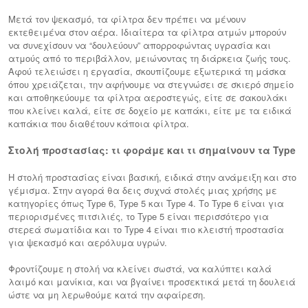
Μετά τον ψεκασμό, τα φίλτρα δεν πρέπει να μένουν
εκτεθειμένα στον αέρα. Ιδιαίτερα τα φίλτρα ατμών μπορούν
να συνεχίσουν να “δουλεύουν” απορροφώντας υγρασία και
ατμούς από το περιβάλλον, μειώνοντας τη διάρκεια ζωής τους.
Αφού τελειώσει η εργασία, σκουπίζουμε εξωτερικά τη μάσκα
όπου χρειάζεται, την αφήνουμε να στεγνώσει σε σκιερό σημείο
και αποθηκεύουμε τα φίλτρα αεροστεγώς, είτε σε σακουλάκι
που κλείνει καλά, είτε σε δοχείο με καπάκι, είτε με τα ειδικά
καπάκια που διαθέτουν κάποια φίλτρα.
Στολή προστασίας: τι φοράμε και τι σημαίνουν τα Type
Η στολή προστασίας είναι βασική, ειδικά στην ανάμειξη και στο
γέμισμα. Στην αγορά θα δεις συχνά στολές μιας χρήσης με
κατηγορίες όπως Type 6, Type 5 και Type 4. Το Type 6 είναι για
περιορισμένες πιτσιλιές, το Type 5 είναι περισσότερο για
στερεά σωματίδια και το Type 4 είναι πιο κλειστή προστασία
για ψεκασμό και αερόλυμα υγρών.
Φροντίζουμε η στολή να κλείνει σωστά, να καλύπτει καλά
λαιμό και μανίκια, και να βγαίνει προσεκτικά μετά τη δουλειά
ώστε να μη λερωθούμε κατά την αφαίρεση.