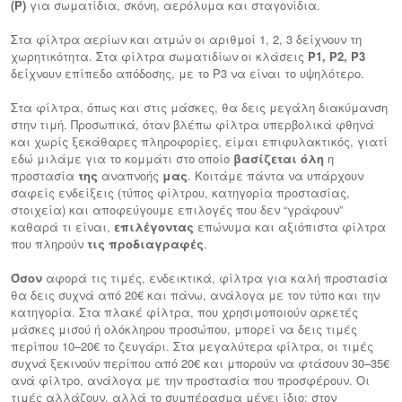
(P)
για σωματίδια, σκόνη, αερόλυμα και σταγονίδια.
Στα φίλτρα αερίων και ατμών οι αριθμοί 1, 2, 3 δείχνουν τη
χωρητικότητα. Στα φίλτρα σωματιδίων οι κλάσεις
P1, P2, P3
δείχνουν επίπεδο απόδοσης, με το P3 να είναι το υψηλότερο.
Στα φίλτρα, όπως και στις μάσκες, θα δεις μεγάλη διακύμανση
στην τιμή. Προσωπικά, όταν βλέπω φίλτρα υπερβολικά φθηνά
και χωρίς ξεκάθαρες πληροφορίες, είμαι επιφυλακτικός, γιατί
εδώ μιλάμε για το κομμάτι στο οποίο
βασίζεται όλη
η
προστασία
της
αναπνοής
μας
. Κοιτάμε πάντα να υπάρχουν
σαφείς ενδείξεις (τύπος φίλτρου, κατηγορία προστασίας,
στοιχεία) και αποφεύγουμε επιλογές που δεν “γράφουν”
καθαρά τι είναι,
επιλέγοντας
επώνυμα και αξιόπιστα φίλτρα
που πληρούν
τις προδιαγραφές
.
Όσον
αφορά τις τιμές, ενδεικτικά, φίλτρα για καλή προστασία
θα δεις συχνά από 20€ και πάνω, ανάλογα με τον τύπο και την
κατηγορία. Στα πλακέ φίλτρα, που χρησιμοποιούν αρκετές
μάσκες μισού ή ολόκληρου προσώπου, μπορεί να δεις τιμές
περίπου 10–20€ το ζευγάρι. Στα μεγαλύτερα φίλτρα, οι τιμές
συχνά ξεκινούν περίπου από 20€ και μπορούν να φτάσουν 30–35€
ανά φίλτρο, ανάλογα με την προστασία που προσφέρουν. Οι
τιμές αλλάζουν, αλλά το συμπέρασμα μένει ίδιο: στον