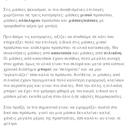
Στις μάσκες ψεκασμού, οι πιο συνηθισμένες επιλογές
χωρίζονται σε τρεις κατηγορίες: μάσκες
μισού
προσώπου,
μάσκες
ολόκληρου
προσώπου και
μάσκες/κάσκες
με
τροφοδοσία αέρα (με μοτέρ).
Πριν δούμε τις κατηγορίες, αξίζει να σταθούμε σε κάτι που
επηρεάζει πολύ την επιλογή, ειδικά στις μάσκες μισού
προσώπου και ολόκληρου προσώπου: το υλικό κατασκευής. Θα
συναντήσεις μάσκες από
καουτσούκ
και μάσκες από
σιλικόνη
.
Οι μάσκες από καουτσούκ έχουν συνήθως πολύ μεγάλη αντοχή
στον χρόνο, όμως το υλικό είναι πιο σκληρό και μετά από κάποιο
χρονικό διάστημα
μπορεί
να “σκληρύνει” και να μην
“αγκαλιάζει” τόσο καλά το πρόσωπο. Αντίθετα, οι μάσκες από
σιλικόνη έχουν πραγματικά πολύ καλύτερη εφαρμογή, κλείνουν
πιο αεροστεγώς και είναι πιο άνετες. Από την άλλη, η σιλικόνη
μπορεί να έχει πιο γρήγορη φθορά με τον καιρό, ειδικά αν η
μάσκα μένει εκτεθειμένη στον ήλιο ή σε υψηλές θερμοκρασίες.
Στην πράξη, το πιο σημαντικό είναι να εφαρμόζει σωστά στο
δικό σου πρόσωπο, γιατί αν μια μάσκα δεν κλείνει καλά,
χάνεις μεγάλο μέρος της προστασίας, όσο καλό κι αν είναι το
φίλτρο.