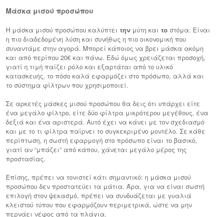
Μάσκα μισού προσώπου
Η μάσκα μισού προσώπου καλύπτει
την
μύτη και
το
στόμα. Είναι
η πιο διαδεδομένη λύση και συνήθως η πιο οικονομική που
συναντάμε στην αγορά. Μπορεί κάποιος να βρει μάσκα ακόμη
και από περίπου 20€ και πάνω. Εδώ όμως χρειάζεται προσοχή,
γιατί η τιμή παίζει ρόλο και εξαρτάται από το υλικό
κατασκευής, το πόσο καλά εφαρμόζει στο πρόσωπο, αλλά και
το σύστημα φίλτρων που χρησιμοποιεί.
Σε αρκετές μάσκες μισού προσώπου θα δεις ότι υπάρχει είτε
ένα μεγάλο φίλτρο, είτε δύο φίλτρα μικρότερου μεγέθους, ένα
δεξιά και ένα αριστερά. Αυτό έχει να κάνει με τον σχεδιασμό
και με το τι φίλτρα παίρνει το συγκεκριμένο μοντέλο. Σε κάθε
περίπτωση, η σωστή εφαρμογή στο πρόσωπο είναι το βασικό,
γιατί αν “μπάζει” από κάπου, χάνεται μεγάλο μέρος της
προστασίας.
Επίσης, πρέπει να τονιστεί κάτι σημαντικό: η μάσκα μισού
προσώπου δεν προστατεύει τα μάτια. Άρα, για να είναι σωστή
επιλογή στον ψεκασμό, πρέπει να συνδυάζεται με γυαλιά
κλειστού τύπου που εφαρμόζουν περιμετρικά, ώστε να μην
περνάει νέφος από τα πλάγια.