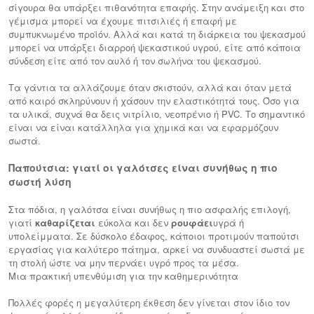
σίγουρα θα υπάρξει πιθανότητα επαφής. Στην ανάμειξη και στο
γέμισμα μπορεί να έχουμε πιτσιλιές ή επαφή με
συμπυκνωμένο προϊόν. Αλλά και κατά τη διάρκεια του ψεκασμού
μπορεί να υπάρξει διαρροή ψεκαστικού υγρού, είτε από κάποια
σύνδεση είτε από τον αυλό ή τον σωλήνα του ψεκασμού.
Τα γάντια τα αλλάζουμε όταν σκιστούν, αλλά και όταν μετά
από καιρό σκληρύνουν ή χάσουν την ελαστικότητά τους. Όσο για
τα υλικά, συχνά θα δεις νιτρίλιο, νεοπρένιο ή PVC. Το σημαντικό
είναι να είναι κατάλληλα για χημικά και να εφαρμόζουν
σωστά.
Παπούτσια: γιατί
οι γαλότσες
είναι συνήθως η πιο
σωστή λύση
Στα πόδια, η γαλότσα είναι συνήθως η πιο ασφαλής επιλογή,
γιατί
καθαρίζεται
εύκολα και δεν
ρουφάει
υγρά ή
υπολείμματα. Σε δύσκολο έδαφος, κάποιοι προτιμούν παπούτσι
εργασίας για καλύτερο πάτημα, αρκεί να συνδυαστεί σωστά με
τη στολή ώστε να μην περνάει υγρό προς τα μέσα.
Μια πρακτική υπενθύμιση για την καθημερινότητα
Πολλές φορές η μεγαλύτερη έκθεση δεν γίνεται στον ίδιο τον