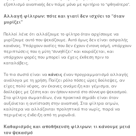
εξοπλισμό αναπνοής δεν πάμε μόνο με κριτήριο το “φθηνότερο”.
Αλλαγή φίλτρων: πότε και γιατί δεν ισχύει το “όταν
μυρίζει”
Πολλοί λένε ότι αλλάζουμε το φίλτρο όταν αρχίσουμε να
μυρίζουμε αυτό που ψεκάζουμε. Αυτό όμως δεν είναι ασφαλής
κανόνας. Υπάρχουν ουσίες που δεν έχουν έντονη οσμή, υπάρχουν
περιπτώσεις που η μύτη “συνηθίζει” και κουράζεται, και
υπάρχουν φορές που μπορεί να έχεις έκθεση πριν το
καταλάβεις.
Το πιο σωστό είναι να
κάνεις
έναν προγραμματισμό αλλαγής
ανάλογα με τη χρήση. Παίζει ρόλο πόσες ώρες δούλεψες, αν
είχες πολύ νέφος, αν έκανες ανάμειξη και γέμισμα, αν
δούλεψες με ζέστη και αν ήσουν κοντά στο σύννεφο ψεκασμού.
Στα φίλτρα σωματιδίων, ένα πρακτικό σημάδι είναι όταν
αυξάνεται η αντίσταση στην αναπνοή. Στα φίλτρα ατμών,
καλύτερα να αλλάζονται προληπτικά πιο νωρίς, παρά να
περιμένεις ένδειξη από τη μυρωδιά.
Καθαρισμός και αποθήκευση φίλτρων: τι κάνουμε μετά
τον ψεκασμό