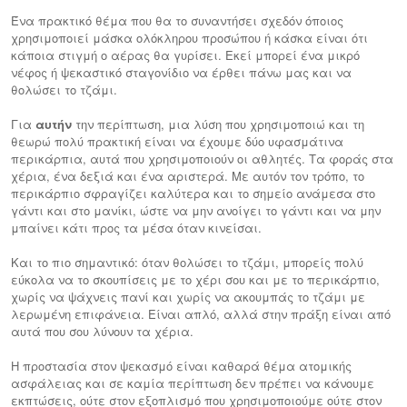
Ένα πρακτικό θέμα που θα το συναντήσει σχεδόν όποιος
χρησιμοποιεί μάσκα ολόκληρου προσώπου ή κάσκα είναι ότι
κάποια στιγμή ο αέρας θα γυρίσει. Εκεί μπορεί ένα μικρό
νέφος ή ψεκαστικό σταγονίδιο να έρθει πάνω μας και να
θολώσει το τζάμι.
Για
αυτήν
την περίπτωση, μια λύση που χρησιμοποιώ και τη
θεωρώ πολύ πρακτική είναι να έχουμε δύο υφασμάτινα
περικάρπια, αυτά που χρησιμοποιούν οι αθλητές. Τα φοράς στα
χέρια, ένα δεξιά και ένα αριστερά. Με αυτόν τον τρόπο, το
περικάρπιο σφραγίζει καλύτερα και το σημείο ανάμεσα στο
γάντι και στο μανίκι, ώστε να μην ανοίγει το γάντι και να μην
μπαίνει κάτι προς τα μέσα όταν κινείσαι.
Και το πιο σημαντικό: όταν θολώσει το τζάμι, μπορείς πολύ
εύκολα να το σκουπίσεις με το χέρι σου και με το περικάρπιο,
χωρίς να ψάχνεις πανί και χωρίς να ακουμπάς το τζάμι με
λερωμένη επιφάνεια. Είναι απλό, αλλά στην πράξη είναι από
αυτά που σου λύνουν τα χέρια.
Η προστασία στον ψεκασμό είναι καθαρά θέμα ατομικής
ασφάλειας και σε καμία περίπτωση δεν πρέπει να κάνουμε
εκπτώσεις, ούτε στον εξοπλισμό που χρησιμοποιούμε ούτε στον