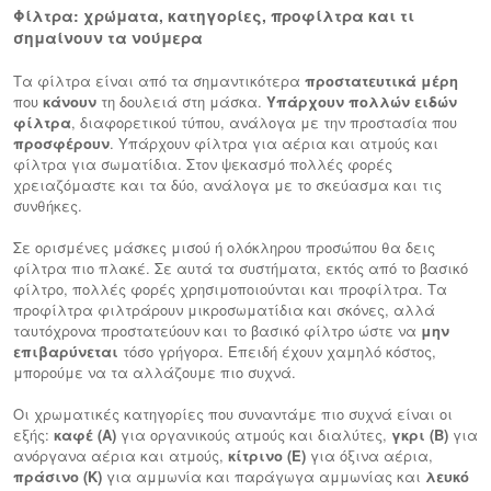
Φίλτρα: χρώματα, κατηγορίες, προφίλτρα και τι
σημαίνουν τα νούμερα
Τα φίλτρα είναι από τα σημαντικότερα
προστατευτικά μέρη
που
κάνουν
τη δουλειά στη μάσκα.
Υπάρχουν πολλών ειδών
φίλτρα
, διαφορετικού τύπου, ανάλογα με την προστασία που
προσφέρουν
. Υπάρχουν φίλτρα για αέρια και ατμούς και
φίλτρα για σωματίδια. Στον ψεκασμό πολλές φορές
χρειαζόμαστε και τα δύο, ανάλογα με το σκεύασμα και τις
συνθήκες.
Σε ορισμένες μάσκες μισού ή ολόκληρου προσώπου θα δεις
φίλτρα πιο πλακέ. Σε αυτά τα συστήματα, εκτός από το βασικό
φίλτρο, πολλές φορές χρησιμοποιούνται και προφίλτρα. Τα
προφίλτρα φιλτράρουν μικροσωματίδια και σκόνες, αλλά
ταυτόχρονα προστατεύουν και το βασικό φίλτρο ώστε να
μην
επιβαρύνεται
τόσο γρήγορα. Επειδή έχουν χαμηλό κόστος,
μπορούμε να τα αλλάζουμε πιο συχνά.
Οι χρωματικές κατηγορίες που συναντάμε πιο συχνά είναι οι
εξής:
καφέ (A)
για οργανικούς ατμούς και διαλύτες,
γκρι (B)
για
ανόργανα αέρια και ατμούς,
κίτρινο (E)
για όξινα αέρια,
πράσινο (K)
για αμμωνία και παράγωγα αμμωνίας και
λευκό