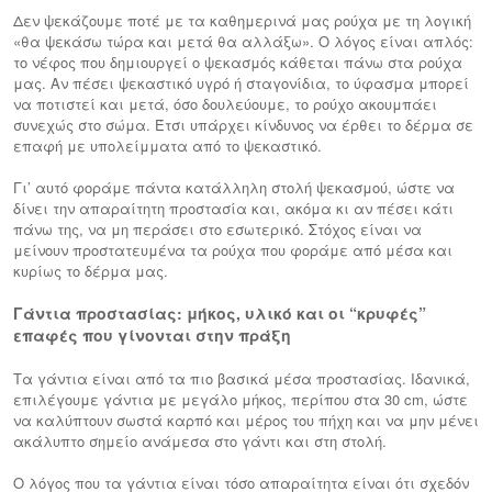
Δεν ψεκάζουμε ποτέ με τα καθημερινά μας ρούχα με τη λογική
«θα ψεκάσω τώρα και μετά θα αλλάξω». Ο λόγος είναι απλός:
το νέφος που δημιουργεί ο ψεκασμός κάθεται πάνω στα ρούχα
μας. Αν πέσει ψεκαστικό υγρό ή σταγονίδια, το ύφασμα μπορεί
να ποτιστεί και μετά, όσο δουλεύουμε, το ρούχο ακουμπάει
συνεχώς στο σώμα. Έτσι υπάρχει κίνδυνος να έρθει το δέρμα σε
επαφή με υπολείμματα από το ψεκαστικό.
Γι’ αυτό φοράμε πάντα κατάλληλη στολή ψεκασμού, ώστε να
δίνει την απαραίτητη προστασία και, ακόμα κι αν πέσει κάτι
πάνω της, να μη περάσει στο εσωτερικό. Στόχος είναι να
μείνουν προστατευμένα τα ρούχα που φοράμε από μέσα και
κυρίως το δέρμα μας.
Γάντια προστασίας: μήκος, υλικό και οι “κρυφές”
επαφές που γίνονται στην πράξη
Τα γάντια είναι από τα πιο βασικά μέσα προστασίας. Ιδανικά,
επιλέγουμε γάντια με μεγάλο μήκος, περίπου στα 30 cm, ώστε
να καλύπτουν σωστά καρπό και μέρος του πήχη και να μην μένει
ακάλυπτο σημείο ανάμεσα στο γάντι και στη στολή.
Ο λόγος που τα γάντια είναι τόσο απαραίτητα είναι ότι σχεδόν