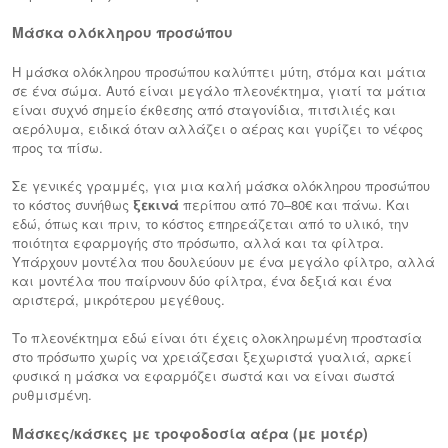
Μάσκα ολόκληρου προσώπου
Η μάσκα ολόκληρου προσώπου καλύπτει μύτη, στόμα και μάτια
σε ένα σώμα. Αυτό είναι μεγάλο πλεονέκτημα, γιατί τα μάτια
είναι συχνό σημείο έκθεσης από σταγονίδια, πιτσιλιές και
αερόλυμα, ειδικά όταν αλλάζει ο αέρας και γυρίζει το νέφος
προς τα πίσω.
Σε γενικές γραμμές, για μια καλή μάσκα ολόκληρου προσώπου
το κόστος συνήθως
ξεκινά
περίπου από 70–80€ και πάνω. Και
εδώ, όπως και πριν, το κόστος επηρεάζεται από το υλικό, την
ποιότητα εφαρμογής στο πρόσωπο, αλλά και τα φίλτρα.
Υπάρχουν μοντέλα που δουλεύουν με ένα μεγάλο φίλτρο, αλλά
και μοντέλα που παίρνουν δύο φίλτρα, ένα δεξιά και ένα
αριστερά, μικρότερου μεγέθους.
Το πλεονέκτημα εδώ είναι ότι έχεις ολοκληρωμένη προστασία
στο πρόσωπο χωρίς να χρειάζεσαι ξεχωριστά γυαλιά, αρκεί
φυσικά η μάσκα να εφαρμόζει σωστά και να είναι σωστά
ρυθμισμένη.
Μάσκες/κάσκες με τροφοδοσία αέρα (με μοτέρ)