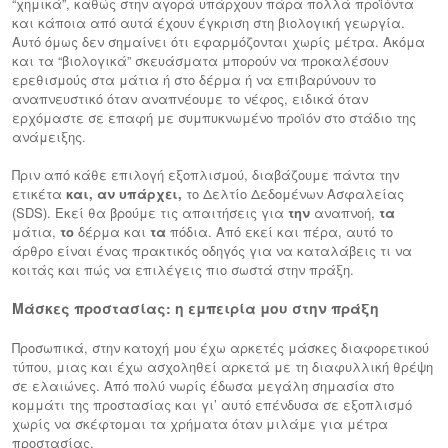
“χημικά”, καθώς στην αγορά υπάρχουν πάρα πολλά προϊόντα
και κάποια από αυτά έχουν έγκριση στη βιολογική γεωργία.
Αυτό όμως δεν σημαίνει ότι εφαρμόζονται χωρίς μέτρα. Ακόμα
και τα “βιολογικά” σκευάσματα μπορούν να προκαλέσουν
ερεθισμούς στα μάτια ή στο δέρμα ή να επιβαρύνουν το
αναπνευστικό όταν αναπνέουμε το νέφος, ειδικά όταν
ερχόμαστε σε επαφή με συμπυκνωμένο προϊόν στο στάδιο της
ανάμειξης.
Πριν από κάθε επιλογή εξοπλισμού, διαβάζουμε πάντα την
ετικέτα
και, αν υπάρχει,
το Δελτίο Δεδομένων Ασφαλείας
(SDS). Εκεί θα βρούμε τις απαιτήσεις για
την
αναπνοή,
τα
μάτια,
το
δέρμα και
τα
πόδια. Από εκεί και πέρα, αυτό το
άρθρο είναι ένας πρακτικός οδηγός για να καταλάβεις τι να
κοιτάς και πώς να επιλέγεις πιο σωστά στην πράξη.
Μάσκες προστασίας:
η εμπειρία μου στην πράξη
Προσωπικά, στην κατοχή μου έχω αρκετές μάσκες διαφορετικού
τύπου, μιας και έχω ασχοληθεί αρκετά με τη διαφυλλική θρέψη
σε ελαιώνες. Από πολύ νωρίς έδωσα μεγάλη σημασία στο
κομμάτι της προστασίας και γι’ αυτό επένδυσα σε εξοπλισμό
χωρίς να σκέφτομαι τα χρήματα όταν μιλάμε για μέτρα
προστασίας.