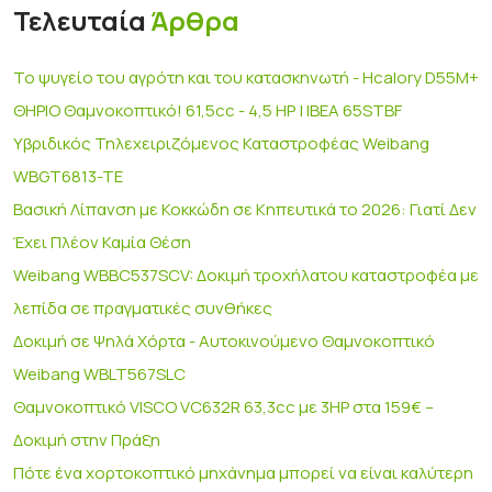
Τελευταία
Άρθρα
Το ψυγείο του αγρότη και του κατασκηνωτή - Hcalory D55M+
ΘΗΡΙΟ Θαμνοκοπτικό! 61,5cc - 4,5 HP | IBEA 65STBF
Υβριδικός Τηλεχειριζόμενος Καταστροφέας Weibang
WBGT6813-TE
Βασική Λίπανση με Κοκκώδη σε Κηπευτικά το 2026: Γιατί Δεν
Έχει Πλέον Καμία Θέση
Weibang WBBC537SCV: Δοκιμή τροχήλατου καταστροφέα με
λεπίδα σε πραγματικές συνθήκες
Δοκιμή σε Ψηλά Χόρτα - Αυτοκινούμενο Θαμνοκοπτικό
Weibang WBLT567SLC
Θαμνοκοπτικό VISCO VC632R 63,3cc με 3HP στα 159€ –
Δοκιμή στην Πράξη
Πότε ένα χορτοκοπτικό μηχάνημα μπορεί να είναι καλύτερη