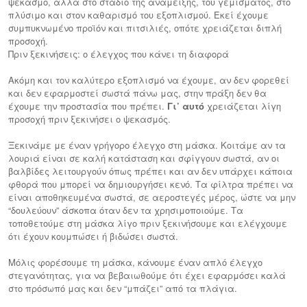
ψεκασμό, αλλά στο στάδιο της ανάμειξης, του γεμίσματος, στο
πλύσιμο και στον καθαρισμό του εξοπλισμού. Εκεί έχουμε
συμπυκνωμένο προϊόν και πιτσιλιές, οπότε χρειάζεται διπλή
προσοχή.
Πριν ξεκινήσεις: ο έλεγχος που κάνει τη διαφορά
Ακόμη και τον καλύτερο εξοπλισμό να έχουμε, αν δεν φορεθεί
και δεν εφαρμοστεί σωστά πάνω μας, στην πράξη δεν θα
έχουμε την προστασία που πρέπει.
Γι’ αυτό
χρειάζεται λίγη
προσοχή πριν ξεκινήσει ο ψεκασμός.
Ξεκινάμε με έναν γρήγορο έλεγχο στη μάσκα. Κοιτάμε αν τα
λουριά είναι σε καλή κατάσταση και σφίγγουν σωστά, αν οι
βαλβίδες λειτουργούν όπως πρέπει και αν δεν υπάρχει κάποια
φθορά που μπορεί να δημιουργήσει κενό. Τα φίλτρα πρέπει να
είναι αποθηκευμένα σωστά, σε αεροστεγές μέρος, ώστε να μην
“δουλεύουν” άσκοπα όταν δεν τα χρησιμοποιούμε. Τα
τοποθετούμε στη μάσκα λίγο πριν ξεκινήσουμε και ελέγχουμε
ότι έχουν κουμπώσει ή βιδώσει σωστά.
Μόλις φορέσουμε τη μάσκα, κάνουμε έναν απλό έλεγχο
στεγανότητας, για να βεβαιωθούμε ότι έχει εφαρμόσει καλά
στο πρόσωπό μας και δεν “μπάζει” από τα πλάγια.